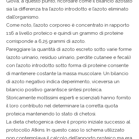
Giova, a questo punto, ricordare come il bilancio azotato
sia la differenza tra l’azoto introdotto e l’azoto eliminato
dall’organismo.
Come noto, l’azoto corporeo è concentrato in rapporto
1:16 a livello proteico e quindi un grammo di proteine
corrisponde a 6,25 grammi di azoto.
Pareggiare la quantità di azoto escreto sotto varie forme
(azoto urinario, residuo urinario, perdite cutanee e fecali)
con l’azoto introdotto sotto forma di proteine consente
di mantenere costante la massa muscolare. Un bilancio
di azoto negativo indica deperimento, viceversa un
bilancio positivo garantisce sintesi proteica.
Storicamente moltissimi esperti e scienziati hanno fornito
il loro contributo nel determinare la corretta quota
proteica mantenendo lo stato di chetosi.
La dieta chetogenica deve il proprio iniziale successo al
protocollo Atkins. In questo caso lo schema utilizzato
non contemplava il calcolo dell’apporto proteico ma era