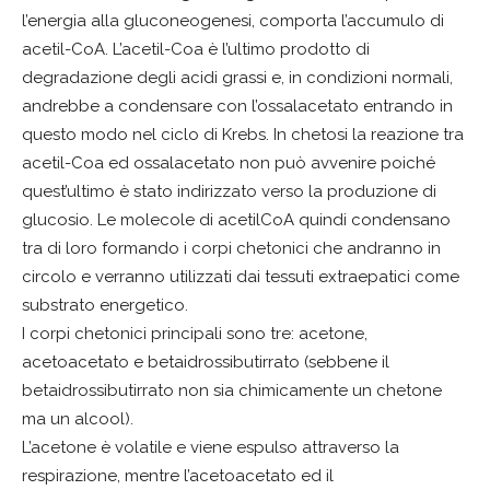
l’energia alla gluconeogenesi, comporta l’accumulo di
acetil-CoA. L’acetil-Coa è l’ultimo prodotto di
degradazione degli acidi grassi e, in condizioni normali,
andrebbe a condensare con l’ossalacetato entrando in
questo modo nel ciclo di Krebs. In chetosi la reazione tra
acetil-Coa ed ossalacetato non può avvenire poiché
quest’ultimo è stato indirizzato verso la produzione di
glucosio. Le molecole di acetilCoA quindi condensano
tra di loro formando i corpi chetonici che andranno in
circolo e verranno utilizzati dai tessuti extraepatici come
substrato energetico.
I corpi chetonici principali sono tre: acetone,
acetoacetato e betaidrossibutirrato (sebbene il
betaidrossibutirrato non sia chimicamente un chetone
ma un alcool).
L’acetone è volatile e viene espulso attraverso la
respirazione, mentre l’acetoacetato ed il