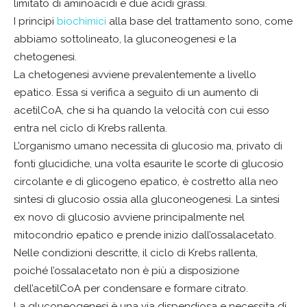
limitato di aminoacidi e due acidi grassi.
I principi
biochimici
alla base del trattamento sono, come
abbiamo sottolineato, la gluconeogenesi e la
chetogenesi.
La chetogenesi avviene prevalentemente a livello
epatico. Essa si verifica a seguito di un aumento di
acetilCoA, che si ha quando la velocità con cui esso
entra nel ciclo di Krebs rallenta.
L’organismo umano necessita di glucosio ma, privato di
fonti glucidiche, una volta esaurite le scorte di glucosio
circolante e di glicogeno epatico, è costretto alla neo
sintesi di glucosio ossia alla gluconeogenesi. La sintesi
ex novo di glucosio avviene principalmente nel
mitocondrio epatico e prende inizio dall’ossalacetato.
Nelle condizioni descritte, il ciclo di Krebs rallenta,
poiché l’ossalacetato non è più a disposizione
dell’acetilCoA per condensare e formare citrato.
La gluconeogenesi è una via dispendiosa e necessita di