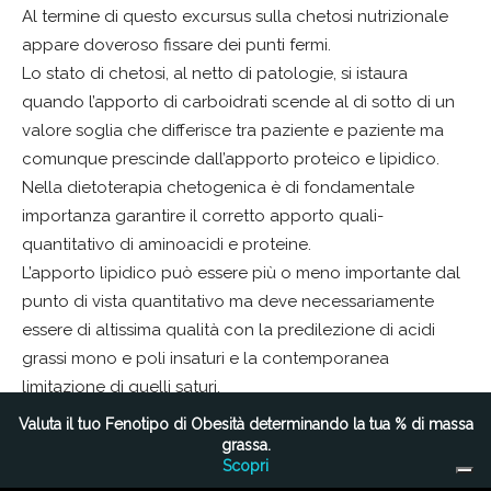
Al termine di questo excursus sulla chetosi nutrizionale
appare doveroso fissare dei punti fermi.
Lo stato di chetosi, al netto di patologie, si istaura
quando l’apporto di carboidrati scende al di sotto di un
valore soglia che differisce tra paziente e paziente ma
comunque prescinde dall’apporto proteico e lipidico.
Nella dietoterapia chetogenica è di fondamentale
importanza garantire il corretto apporto quali-
quantitativo di aminoacidi e proteine.
L’apporto lipidico può essere più o meno importante dal
punto di vista quantitativo ma deve necessariamente
essere di altissima qualità con la predilezione di acidi
grassi mono e poli insaturi e la contemporanea
limitazione di quelli saturi.
L’apporto di fibra deve essere garantito almeno in una
Valuta il tuo Fenotipo di Obesità determinando la tua % di massa
quantità approssimativamente stimata di 20/30g al
grassa.
Scopri
giorno.