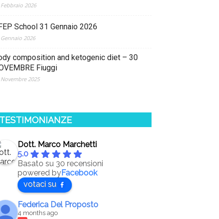
 Febbraio 2026
FEP School 31 Gennaio 2026
 Gennaio 2026
ody composition and ketogenic diet – 30
OVEMBRE Fiuggi
 Novembre 2025
TESTIMONIANZE
Dott. Marco Marchetti
5.0
Basato su 30 recensioni
powered by
Facebook
votaci su
Federica Del Proposto
4 months ago