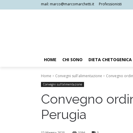
mail: marco@marcomarchetti.it
Professionisti
HOME
CHI SONO
DIETA CHETOGENICA
Home
Convegni sull'alimentazione
Convegno ordine
Convegni sull'alimentazione
Convegno ordin
Perugia
12 Maggio 2025
3196
0