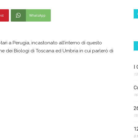
est
WhatsApp
otari a Perugia, incastonato all’interno di questo
e dei Biologi di Toscana ed Umbria in cui parlerò di
I
13
C
16
2
15
1
8 