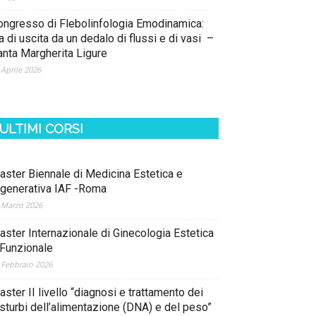
ongresso di Flebolinfologia Emodinamica:
a di uscita da un dedalo di flussi e di vasi –
anta Margherita Ligure
 Aprile 2026
ULTIMI CORSI
aster Biennale di Medicina Estetica e
igenerativa IAF -Roma
 Marzo 2026
aster Internazionale di Ginecologia Estetica
 Funzionale
 Febbraio 2026
ster II livello “diagnosi e trattamento dei
isturbi dell’alimentazione (DNA) e del peso”