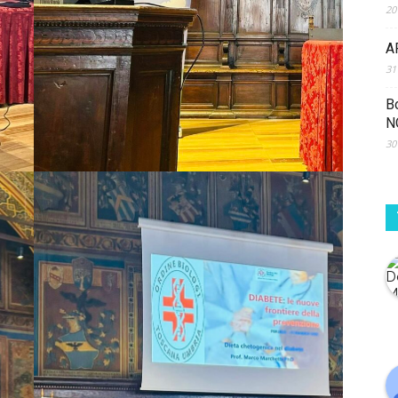
20
A
31
B
N
30