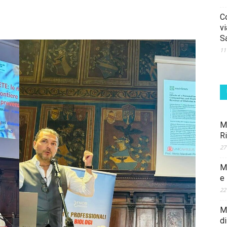
C
vi
S
11
M
R
27
M
e
22
Ma
d