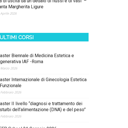
a di uscita da un dedalo di flussi e di vasi –
anta Margherita Ligure
 Aprile 2026
ULTIMI CORSI
aster Biennale di Medicina Estetica e
igenerativa IAF -Roma
 Marzo 2026
aster Internazionale di Ginecologia Estetica
 Funzionale
 Febbraio 2026
ster II livello “diagnosi e trattamento dei
isturbi dell’alimentazione (DNA) e del peso”
 Febbraio 2026