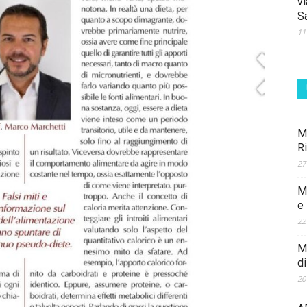
vi
S
11
M
R
27
M
e
22
Ma
d
20