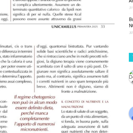
A
31
B
N
30