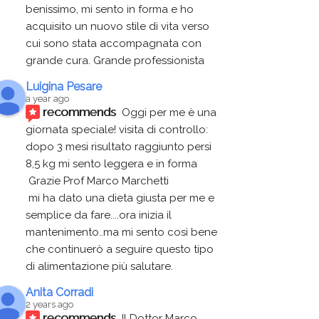
benissimo, mi sento in forma e ho 
acquisito un nuovo stile di vita verso 
cui sono stata accompagnata con 
grande cura. Grande professionista
Luigina Pesare
a year ago
recommends
Oggi per me è una 
giornata speciale! visita di controllo:
dopo 3 mesi risultato raggiunto persi 
8,5 kg mi sento leggera e in forma
 Grazie Prof Marco Marchetti 
 mi ha dato una dieta giusta per me e 
semplice da fare....ora inizia il 
mantenimento..ma mi sento così bene 
che continuerò a seguire questo tipo 
di alimentazione più salutare.
Anita Corradi
2 years ago
recommends
Il Dottor Marco 