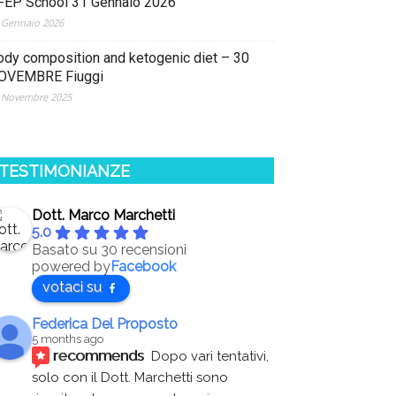
FEP School 31 Gennaio 2026
 Gennaio 2026
ody composition and ketogenic diet – 30
OVEMBRE Fiuggi
 Novembre 2025
TESTIMONIANZE
Dott. Marco Marchetti
5.0
Basato su 30 recensioni
powered by
Facebook
votaci su
Federica Del Proposto
5 months ago
recommends
Dopo vari tentativi, 
solo con il Dott. Marchetti sono 