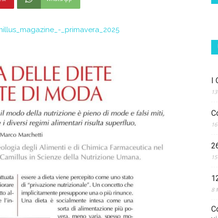
millus_magazine_-_primavera_2025
I
13
C
16
2
15
1
8 
C