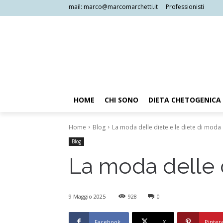
mail: marco@marcomarchetti.it
Professionisti
HOME
CHI SONO
DIETA CHETOGENICA
Home
Blog
La moda delle diete e le diete di moda
Blog
La moda delle d
9 Maggio 2025
928
0
Facebook
X
Pinter