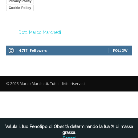
Privacy Policy
Cookie Policy
Dott. Marco Marchetti
4,717
Followers
FOLLOW
© 2023 Marco Marchetti. Tutti i diritti riservati.
Le tue preferenze relative alla privacy
Valuta il tuo Fenotipo di Obesità determinando la tua % di massa
grassa.
Informativa sulla raccolta