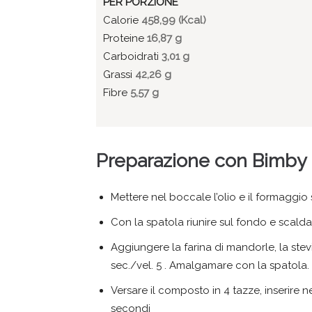
PER PORZIONE
Calorie
458,99 (Kcal)
Proteine
16,87 g
Carboidrati
3,01 g
Grassi
42,26 g
Fibre
5,57 g
Preparazione con Bimby
Mettere nel boccale l’olio e il formaggio 
Con la spatola riunire sul fondo e scaldar
Aggiungere la farina di mandorle, la stevia
sec./vel. 5 . Amalgamare con la spatola.
Versare il composto in 4 tazze, inserire 
secondi