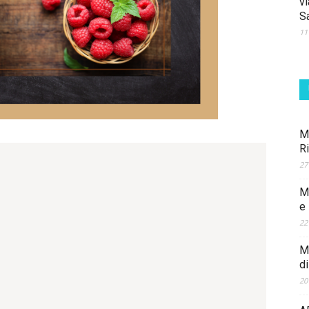
vi
S
11
M
R
27
M
e
22
Ma
d
20