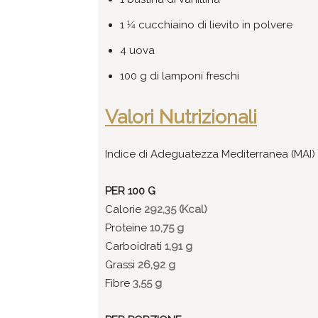
1 1⁄4 cucchiaino di lievito in polvere
4 uova
100 g di lamponi freschi
Valori Nutrizionali
Indice di Adeguatezza Mediterranea (MAI) 
PER 100 G
Calorie
292,35 (Kcal)
Proteine
10,75 g
Carboidrati
1,91 g
Grassi
26,92 g
Fibre
3,55 g