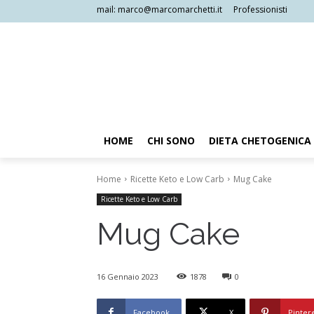
mail: marco@marcomarchetti.it
Professionisti
HOME
CHI SONO
DIETA CHETOGENICA
Home
Ricette Keto e Low Carb
Mug Cake
Ricette Keto e Low Carb
Mug Cake
16 Gennaio 2023
1878
0
Facebook
X
Pinter