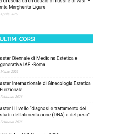
a di uscita da un dedalo di flussi e di vasi –
anta Margherita Ligure
 Aprile 2026
ULTIMI CORSI
aster Biennale di Medicina Estetica e
igenerativa IAF -Roma
 Marzo 2026
aster Internazionale di Ginecologia Estetica
 Funzionale
 Febbraio 2026
ster II livello “diagnosi e trattamento dei
isturbi dell’alimentazione (DNA) e del peso”
 Febbraio 2026