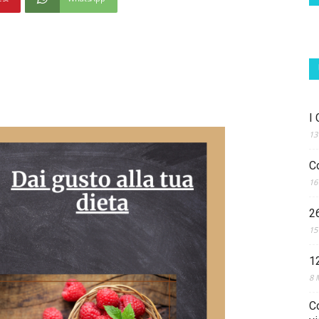
I
13
C
16
2
15
1
8 
C