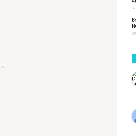
A
31
B
N
30
: 2