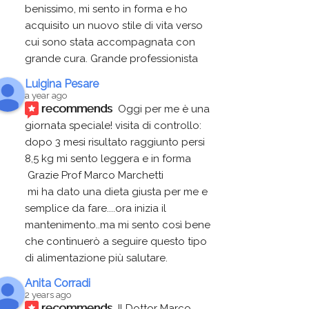
benissimo, mi sento in forma e ho 
acquisito un nuovo stile di vita verso 
cui sono stata accompagnata con 
grande cura. Grande professionista
Luigina Pesare
a year ago
recommends
Oggi per me è una 
giornata speciale! visita di controllo:
dopo 3 mesi risultato raggiunto persi 
8,5 kg mi sento leggera e in forma
 Grazie Prof Marco Marchetti 
 mi ha dato una dieta giusta per me e 
semplice da fare....ora inizia il 
mantenimento..ma mi sento così bene 
che continuerò a seguire questo tipo 
di alimentazione più salutare.
Anita Corradi
2 years ago
recommends
Il Dottor Marco 