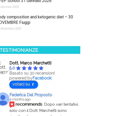
FEP School 31 Gennaio 2026
 Gennaio 2026
ody composition and ketogenic diet – 30
OVEMBRE Fiuggi
 Novembre 2025
TESTIMONIANZE
Dott. Marco Marchetti
5.0
Basato su 30 recensioni
powered by
Facebook
votaci su
Federica Del Proposto
4 months ago
recommends
Dopo vari tentativi, 
solo con il Dott. Marchetti sono 