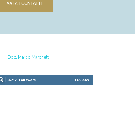
VAI A I CONTATTI
Dott. Marco Marchetti
4,717
Followers
FOLLOW