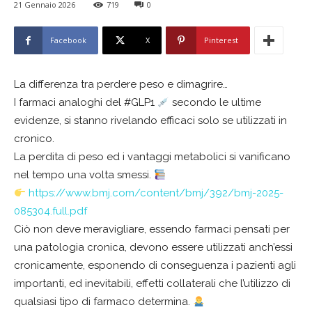
21 Gennaio 2026
719
0
Facebook
X
Pinterest
La differenza tra perdere peso e dimagrire…
I farmaci analoghi del #GLP1
secondo le ultime
evidenze, si stanno rivelando efficaci solo se utilizzati in
cronico.
La perdita di peso ed i vantaggi metabolici si vanificano
nel tempo una volta smessi.
https://www.bmj.com/content/bmj/392/bmj-2025-
085304.full.pdf
Ciò non deve meravigliare, essendo farmaci pensati per
una patologia cronica, devono essere utilizzati anch’essi
cronicamente, esponendo di conseguenza i pazienti agli
importanti, ed inevitabili, effetti collaterali che l’utilizzo di
qualsiasi tipo di farmaco determina.