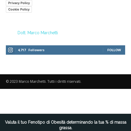
Privacy Policy
Cookie Policy
Dott. Marco Marchetti
4,717
Followers
FOLLOW
© 2023 Marco Marchetti. Tutti i diritti riservati.
Valuta il tuo Fenotipo di Obesità determinando la tua % di massa
Le tue preferenze relative alla privacy
grassa.