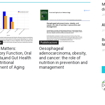
Ma
d
20
A
31
B
ni
Pubblicazioni
N
Matters:
Oesophageal
30
ry Function, Oral
adenocarcinoma, obesity,
ta,and Gut Health
and cancer: the role of
tritional
nutrition in prevention and
ent of Aging
management