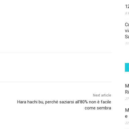
1
8 
C
vi
S
11
M
R
Next article
27
Hara hachi bu, perché saziarsi all’80% non è facile
come sembra
M
e
22