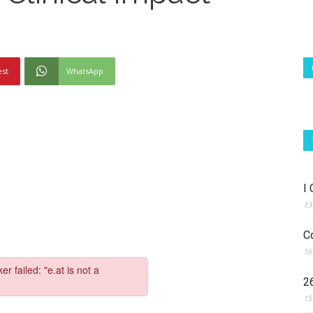
est
WhatsApp
I
13
C
16
2
15