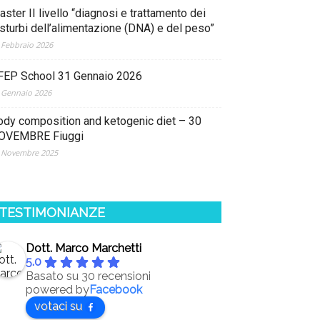
ster II livello “diagnosi e trattamento dei
isturbi dell’alimentazione (DNA) e del peso”
 Febbraio 2026
FEP School 31 Gennaio 2026
 Gennaio 2026
ody composition and ketogenic diet – 30
OVEMBRE Fiuggi
 Novembre 2025
TESTIMONIANZE
Dott. Marco Marchetti
5.0
Basato su 30 recensioni
powered by
Facebook
votaci su