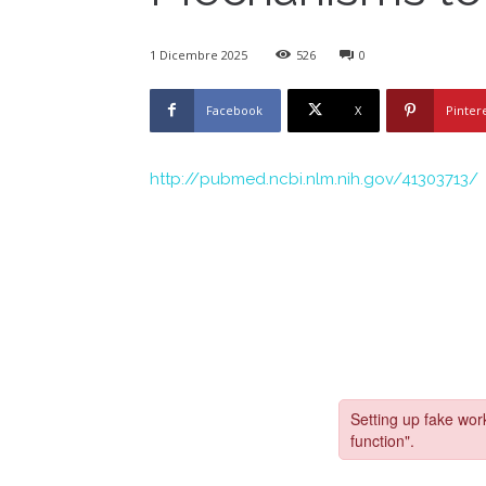
1 Dicembre 2025
526
0
Facebook
X
Pinter
http://pubmed.ncbi.nlm.nih.gov/41303713/