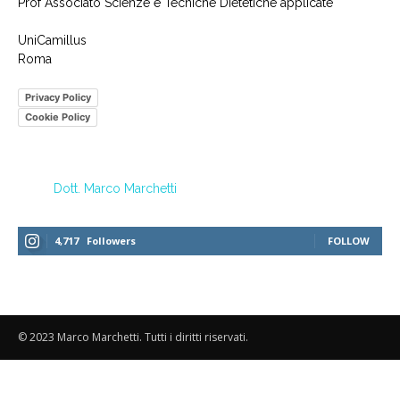
Prof Associato Scienze e Tecniche Dietetiche applicate
UniCamillus
Roma
Privacy Policy
Cookie Policy
Dott. Marco Marchetti
4,717
Followers
FOLLOW
© 2023 Marco Marchetti. Tutti i diritti riservati.