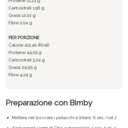
Proteine
21,23 g
Carboidrati
1,56 g
Grassi
12,02 g
Fibre
2,04 g
PER PORZIONE
Calorie
412,40 (Kcal)
Proteine
44,05 g
Carboidrati
3,24 g
Grassi
24,95 g
Fibre
4,24 g
Preparazione con Bimby
Mettere nel boccale i pistacchi e tritare: 6 sec./vel.7.
Aggiungere i semi di Chia e mescolare: 5 sec./vel. 4.