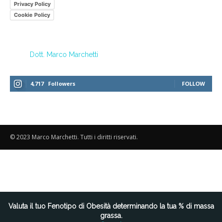
Privacy Policy
Cookie Policy
Dott. Marco Marchetti
4,717
Followers
FOLLOW
© 2023 Marco Marchetti. Tutti i diritti riservati.
Le tue preferenze relative alla privacy
Valuta il tuo Fenotipo di Obesità determinando la tua % di massa
grassa.