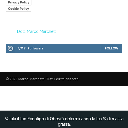
Privacy Policy
Cookie Policy
Dott. Marco Marchetti
4,717
Followers
FOLLOW
© 2023 Marco Marchetti. Tutti i diritti riservati.
Le tue preferenze relative alla privacy
Valuta il tuo Fenotipo di Obesità determinando la tua % di massa
grassa.