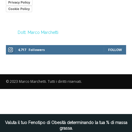
Privacy Policy
Cookie Policy
Dott. Marco Marchetti
4,717
Followers
FOLLOW
© 2023 Marco Marchetti. Tutti i diritti riservati.
Le tue preferenze relative alla privacy
Valuta il tuo Fenotipo di Obesità determinando la tua % di massa
grassa.